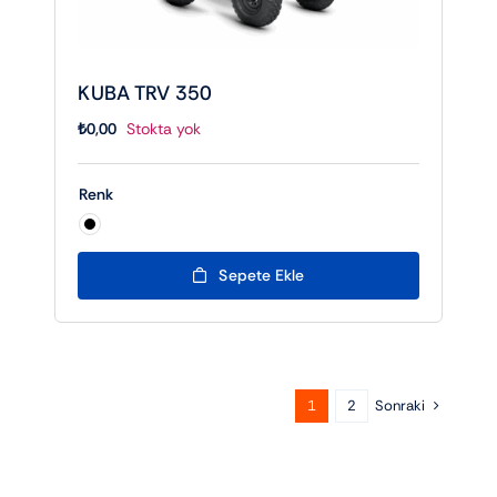
KUBA TRV 350
₺
0,00
Stokta yok
Renk

Sepete Ekle
Sonraki
1
2