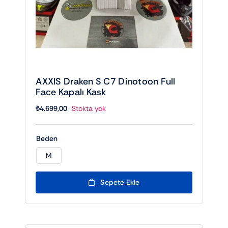
AXXIS Draken S C7 Dinotoon Full
Face Kapalı Kask
₺
4.699,00
Stokta yok
Beden
M

Sepete Ekle