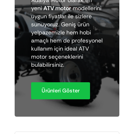
Adalya Motor olarak en
Elektrikli araçlar
yeni
ATV motor
modellerini
uygun fiyatlar ile sizlere
sunuyoruz. Geniş ürün
Scooter motorlar
yelpazemizle hem hobi
amaçlı hem de profesyonel
Cub ve cg
kullanım için ideal ATV
motor seçeneklerini
bulabilirsiniz.
Chopper ve cross
Racing motorlar
Ürünleri Göster
Touring ve naked