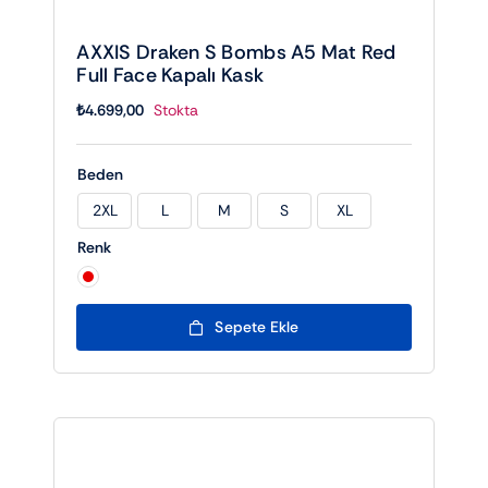
AXXIS Draken S Bombs A5 Mat Red
Full Face Kapalı Kask
₺
4.699,00
Stokta
Beden
2XL
L
M
S
XL

Renk

Sepete Ekle