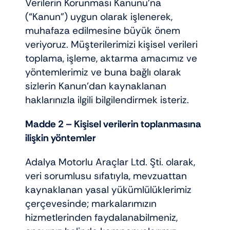
Verilerin Korunması Kanunu’na
Elektrikli araçlar
(“Kanun”) uygun olarak işlenerek,
muhafaza edilmesine büyük önem
veriyoruz. Müşterilerimizi kişisel verileri
Scooter motorlar
toplama, işleme, aktarma amacımız ve
yöntemlerimiz ve buna bağlı olarak
Cub ve cg
sizlerin Kanun’dan kaynaklanan
haklarınızla ilgili bilgilendirmek isteriz.
Chopper ve cross
Madde 2 –
Kişisel verilerin toplanmasına
ilişkin yöntemler
Racing motorlar
Adalya Motorlu Araçlar Ltd. Şti. olarak,
veri sorumlusu sıfatıyla, mevzuattan
Touring ve naked
kaynaklanan yasal yükümlülüklerimiz
çerçevesinde; markalarımızın
hizmetlerinden faydalanabilmeniz,