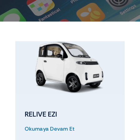
Elektrikli araçlar
Scooter motorlar
Cub ve cg
Chopper ve cross
Racing motorlar
Touring ve naked
RELIVE EZI
Okumaya Devam Et