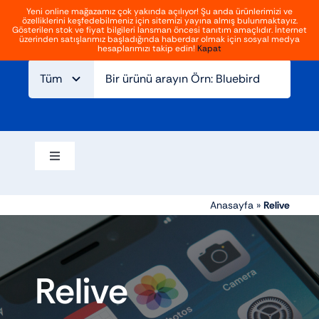
İçeriğe
Yeni online mağazamız çok yakında açılıyor! Şu anda ürünlerimizi ve
özelliklerini keşfedebilmeniz için sitemizi yayına almış bulunmaktayız.
geç
Giriş
Kayıt Ol
Gösterilen stok ve fiyat bilgileri lansman öncesi tanıtım amaçlıdır. İnternet
Gezinmeyi
üzerinden satışlarımız başladığında haberdar olmak için sosyal medya
aç/kapat
hesaplarımızı takip edin!
Kapat
Ana sayfa
Hakkımızda
Blog
İletişim
Gezinmeyi
aç/kapat
Elektrikli bisikletler
Anasayfa
»
Relive
Aksesuarlar
Relive
Atv ve off road