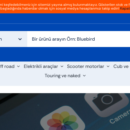
ini keşfedebilmeniz için sitemizi yayına almış bulunmaktayız. Gösterilen stok ve fi
başladığında haberdar olmak için sosyal medya hesaplarımızı takip edin!
Kapat
ff road
Elektrikli araçlar
Scooter motorlar
Cub ve 
Touring ve naked
cooter
Cruiser