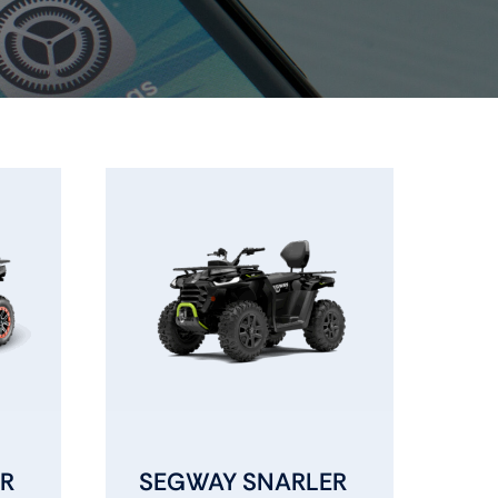
Ssv
Aksesuar
Dağ bisikleti
Elektrikli Bisiklet
R
SEGWAY SNARLER