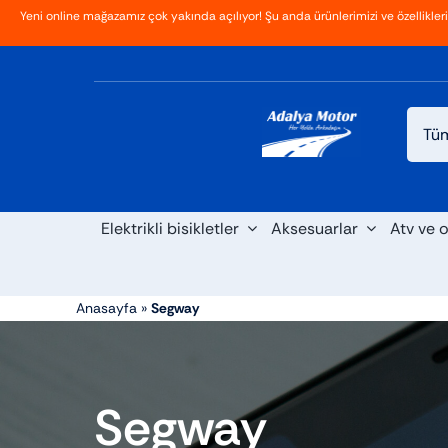
İçeriğe
Yeni online mağazamız çok yakında açılıyor! Şu anda ürünlerimizi ve özellikler
Ana Sayfa
Hakkımızda
Blog
İletişim
geç
Elektrikli bisikletler
Aksesuarlar
Atv ve o
Anasayfa
»
Segway
Segway
Scooter
Maxi s
Cross
Elektrikli araba