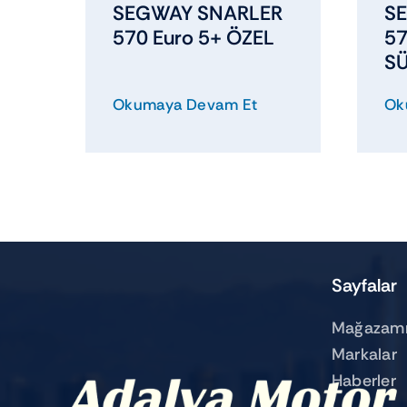
SEGWAY SNARLER
S
570 Euro 5+ ÖZEL
57
S
Okumaya Devam Et
Ok
Sayfalar
Mağazamı
Markalar
Haberler