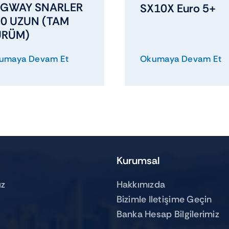
EGWAY SNARLER
SX10X Euro 5+
0 UZUN (TAM
ÜRÜM)
umaya Devam Et
Okumaya Devam Et
Kurumsal
z
Hakkımızda
Bizimle Iletişime Geçin
Banka Hesap Bilgilerimiz