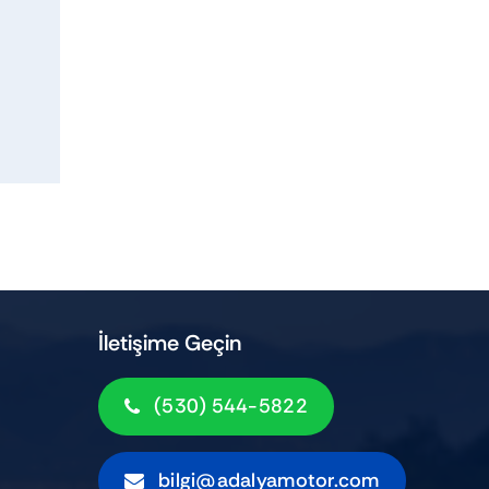
İletişime Geçin
(530) 544-5822
bilgi@adalyamotor.com