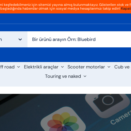
ini keşfedebilmeniz için sitemizi yayına almış bulunmaktayız. Gösterilen stok ve fi
başladığında haberdar olmak için sosyal medya hesaplarımızı takip edin!
Kapat
ff road
Elektrikli araçlar
Scooter motorlar
Cub ve 
Touring ve naked
cooter
Cruiser