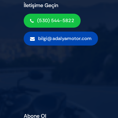
İletişime Geçin
(530) 544-5822
bilgi@adalyamotor.com
Abone Ol