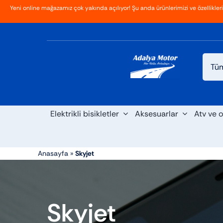
İçeriğe
Yeni online mağazamız çok yakında açılıyor! Şu anda ürünlerimizi ve özellikler
Ana Sayfa
Hakkımızda
Blog
İletişim
geç
Elektrikli bisikletler
Aksesuarlar
Atv ve o
Anasayfa
»
Skyjet
Skyjet
Scooter
Maxi s
Cross
Elektrikli araba