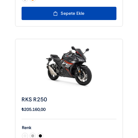

Sepete Ekle
RKS R250
₺
205.160,00
Renk
