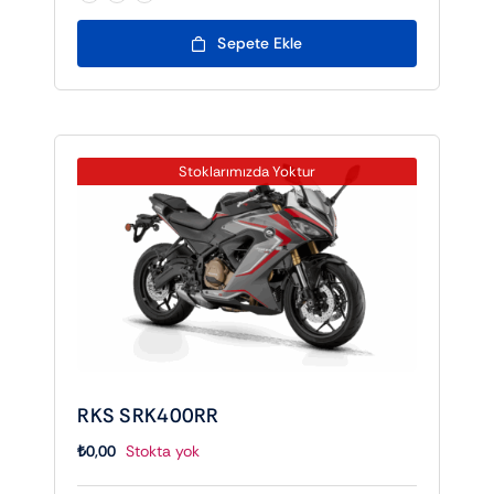
Sepete Ekle
Stoklarımızda Yoktur
RKS SRK400RR
₺
0,00
Stokta yok