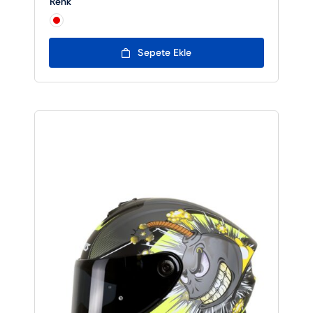
Renk

Sepete Ekle