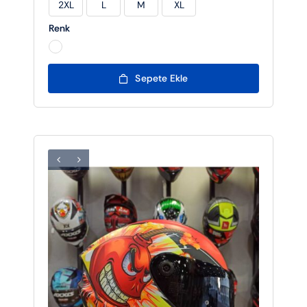
2XL
L
M
XL

Renk

Sepete Ekle