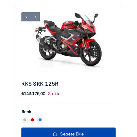
RKS SRK 125R
₺
143.175,00
Stokta
Renk

Sepete Ekle