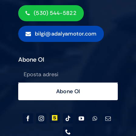
(530) 544-5822
bilgi@adalyamotor.com
Abone Ol
Abone Ol