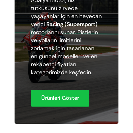
Adalya Motor, hız
Elektrikli araçlar
tutkusunu zirvede
yaşayanlar için en heyecan
verici
Racing (Supersport)
Scooter motorlar
motorlarını sunar. Pistlerin
ve yolların limitlerini
Cub ve cg
zorlamak için tasarlanan
en güncel modelleri ve en
rekabetçi fiyatları
Chopper ve cross
kategorimizde keşfedin.
Racing motorlar
Ürünleri Göster
Touring ve naked