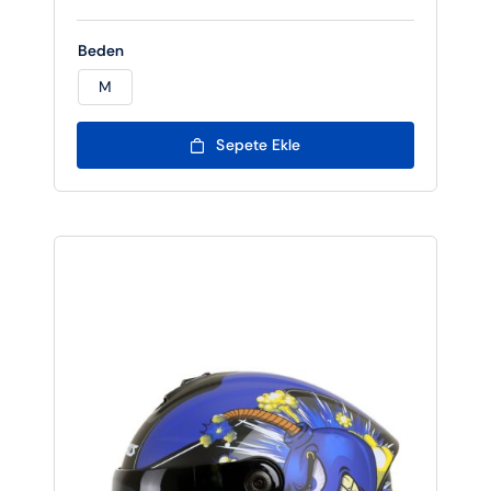
Beden
M

Sepete Ekle