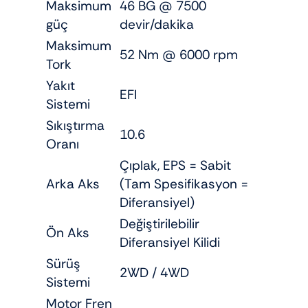
Maksimum
46 BG @ 7500
güç
devir/dakika
Maksimum
52 Nm @ 6000 rpm
Tork
Yakıt
EFI
Sistemi
Sıkıştırma
10.6
Oranı
Çıplak, EPS = Sabit
Arka Aks
(Tam Spesifikasyon =
Diferansiyel)
Değiştirilebilir
Ön Aks
Diferansiyel Kilidi
Sürüş
2WD / 4WD
Sistemi
Motor Fren