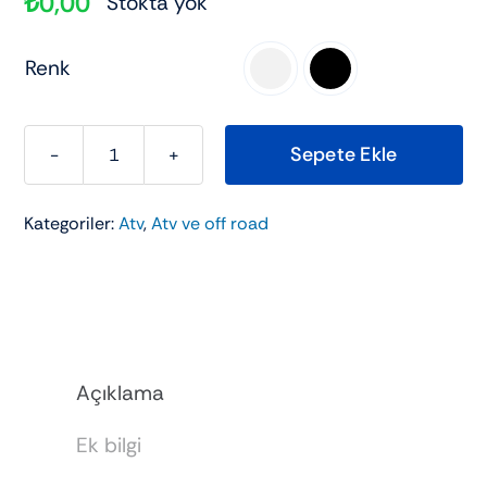
₺
0,00
Stokta yok
Renk

Sepete Ekle
SEGWAY
SNARLER
Kategoriler:
Atv
,
Atv ve off road
570
Euro
5+
ÖZEL
adet
Açıklama
Ek bilgi