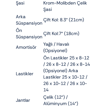
Şasi
Krom-Molibden Çelik
Şasi
Arka
Çift Kol: 8.3″ (21cm)
Süspansiyon
Ön
Çift Kol:7″ (18cm)
Süspansiyon
Yağlı / Havalı
Amortisör
(Opsiyonel)
Ön Lastikler 25 x 8-12
/ 26 x 8-12 / 26 x 8-14
(Opsiyonel) Arka
Lastikler
Lastikler 25 x 10-12 /
26 x 10-12 / 26 x 10-
14
Çelik (12″) /
Jantlar
Alüminyum (14″)