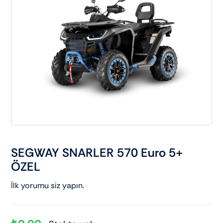
Elektrikli araçlar
Scooter motorlar
Cub ve cg
Chopper ve cross
Racing motorlar
SEGWAY SNARLER 570 Euro 5+
ÖZEL
Touring ve naked
İlk yorumu siz yapın.