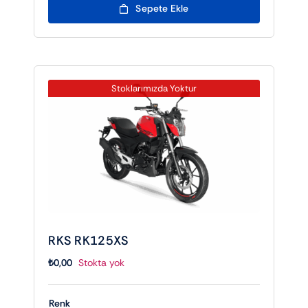
Sepete Ekle
Stoklarımızda Yoktur
RKS RK125XS
₺
0,00
Stokta yok
Renk