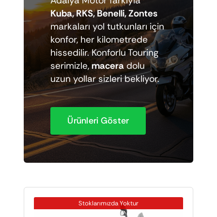
Adalya Motor farkıyla
Elektrikli araçlar
Kuba, RKS, Benelli, Zontes
markaları yol tutkunları için
konfor, her kilometrede
Scooter motorlar
hissedilir. Konforlu Touring
serimizle,
macera
dolu
Cub ve cg
uzun yollar sizleri bekliyor.
Chopper ve cross
Ürünleri Göster
Racing motorlar
Touring ve naked
Stoklarımızda Yoktur