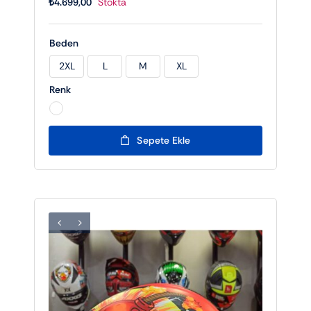
₺
4.699,00
Stokta
Beden
2XL
L
M
XL

Renk

Sepete Ekle