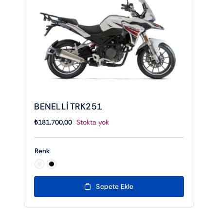
BENELLİ TRK251
₺
181.700,00
Stokta yok
Renk

Sepete Ekle