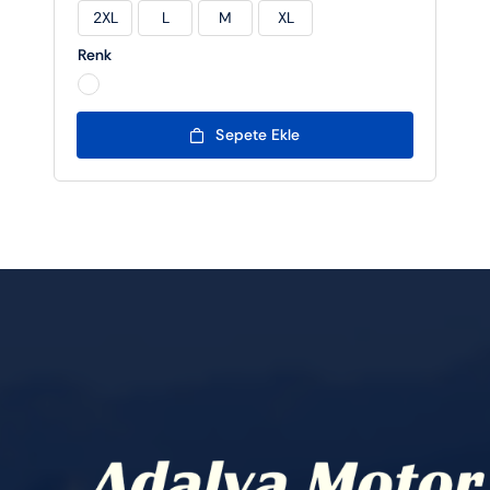
2XL
L
M
XL

Renk

Sepete Ekle