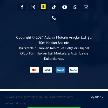
Copyright © 2024 Adalya Motorlu Araçlar Ltd. Şti.
Tüm Hakları Saklıdır.
Bu Sitede Kullanılan Resim Ve Belgeler Orijinal
Olup Tüm Hakları Ilgili Markalara Aittir. İzinsiz
Kullanılamaz.
Bu web sitesi çerezleri ve üçüncü taraf hizmetlerini
Ayarlar
Kaydırma
1
kullanmaktadır.
çubuğu
💬 Yardıma mı ihtiyacınız var?