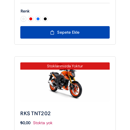
Renk

Sepete Ekle
Stoklarımızda Yoktur
RKS TNT202
₺
0,00
Stokta yok