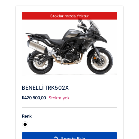
Stoklarımızda Yoktur
BENELLİ TRK502X
₺
420.500,00
Stokta yok
Renk

Sepete Ekle