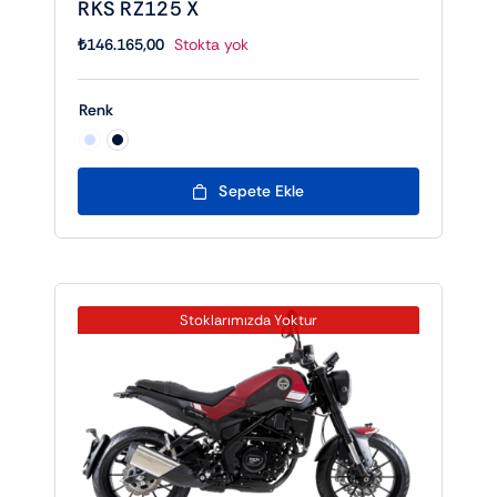
RKS RZ125 X
₺
146.165,00
Stokta yok
Renk

Sepete Ekle
Stoklarımızda Yoktur