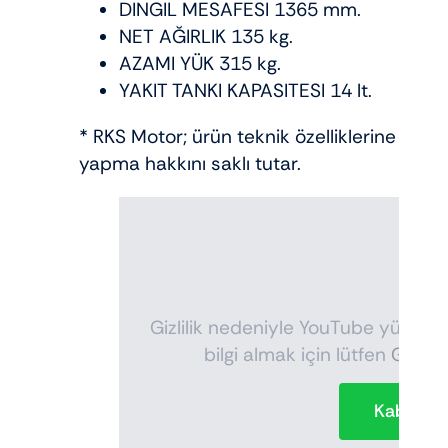
DINGIL MESAFESI 1365 mm.
NET AĞIRLIK 135 kg.
AZAMI YÜK 315 kg.
YAKIT TANKI KAPASITESI 14 lt.
* RKS Motor; ürün teknik özelliklerine ve r
yapma hakkını saklı tutar.
Gizlilik nedeniyle YouTube yüklenmes
bilgi almak için lütfen
Gizlilik
Kabul e