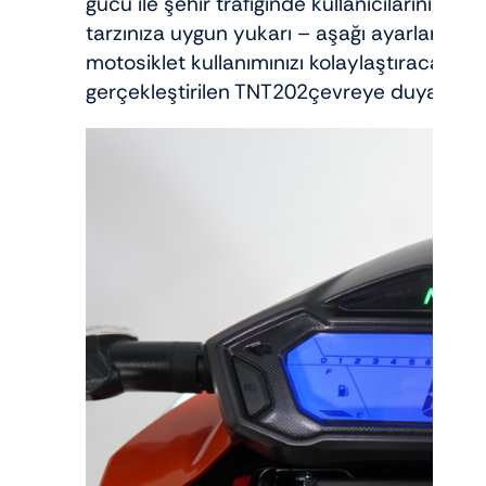
gücü ile şehir trafiğinde kullanıcılarının tü
tarzınıza uygun yukarı – aşağı ayarlanabil
motosiklet kullanımınızı kolaylaştıracaktır
gerçekleştirilen TNT202çevreye duyarlı bir 