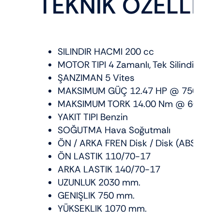
TEKNİK ÖZELLİK
SILINDIR HACMI 200 cc
MOTOR TIPI 4 Zamanlı, Tek Silindir
ŞANZIMAN 5 Vites
MAKSIMUM GÜÇ 12.47 HP @ 7500 r
MAKSIMUM TORK 14.00 Nm @ 6000 
YAKIT TIPI Benzin
SOĞUTMA Hava Soğutmalı
ÖN / ARKA FREN Disk / Disk (ABS)
ÖN LASTIK 110/70-17
ARKA LASTIK 140/70-17
UZUNLUK 2030 mm.
GENIŞLIK 750 mm.
YÜKSEKLIK 1070 mm.