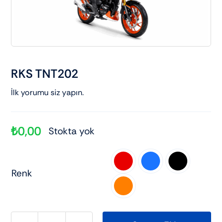
Elektrikli araçlar
Scooter motorlar
RKS TNT202
Cub ve cg
İlk yorumu siz yapın.
Chopper ve cross
₺
0,00
Stokta yok
Racing motorlar

Renk
Touring ve naked