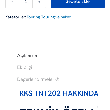
Sepete Ekle
RKS
TNT202
Kategoriler:
Touring
,
Touring ve naked
adet
Açıklama
Ek bilgi
Değerlendirmeler (0)
RKS TNT202 HAKKINDA