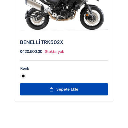
BENELLİ TRK502X
₺
420.500,00
Stokta yok
Renk

Sepete Ekle