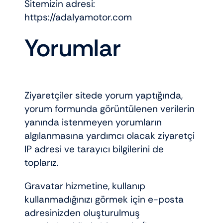
Sitemizin adresi:
Elektrikli araçlar
https://adalyamotor.com
Yorumlar
Scooter motorlar
Cub ve cg
Ziyaretçiler sitede yorum yaptığında,
yorum formunda görüntülenen verilerin
Chopper ve cross
yanında istenmeyen yorumların
algılanmasına yardımcı olacak ziyaretçi
Racing motorlar
IP adresi ve tarayıcı bilgilerini de
toplarız.
Touring ve naked
Gravatar hizmetine, kullanıp
kullanmadığınızı görmek için e-posta
adresinizden oluşturulmuş