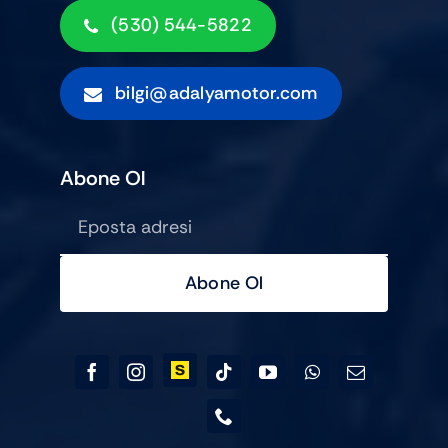
(530) 544-5822
bilgi@adalyamotor.com
Abone Ol
Abone Ol