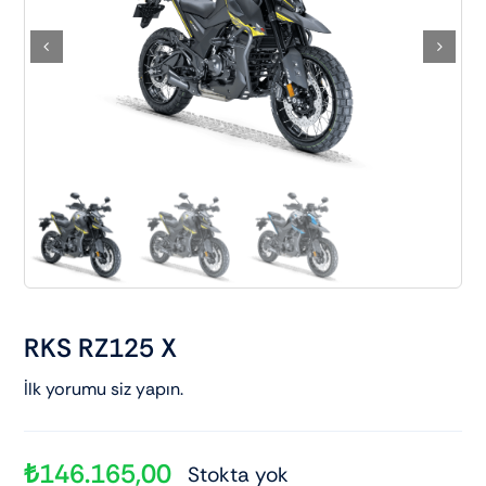
Elektrikli araçlar
Scooter motorlar
Cub ve cg
Chopper ve cross
Racing motorlar
RKS RZ125 X
Touring ve naked
İlk yorumu siz yapın.
₺
146.165,00
Stokta yok