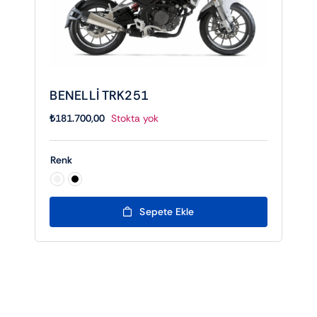
BENELLİ TRK251
₺
181.700,00
Stokta yok
Renk

Sepete Ekle