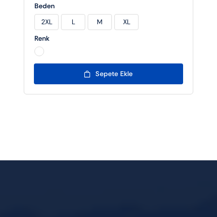
Beden
2XL
L
M
XL

Renk

Sepete Ekle