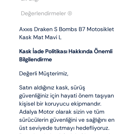
VİZÖR
HEDİYELİ)
Değerlendirmeler (0)
adet
Axxıs Draken S Bombs B7 Motosiklet
Kask Mat Mavi L
Kask İade Politikası Hakkında Önemli
Bilgilendirme
Değerli Müşterimiz,
Satın aldığınız kask, sürüş
güvenliğiniz için hayati önem taşıyan
kişisel bir koruyucu ekipmandır.
Adalya Motor olarak sizin ve tüm
sürücülerin güvenliğini ve sağlığını en
üst seviyede tutmayı hedefliyoruz.