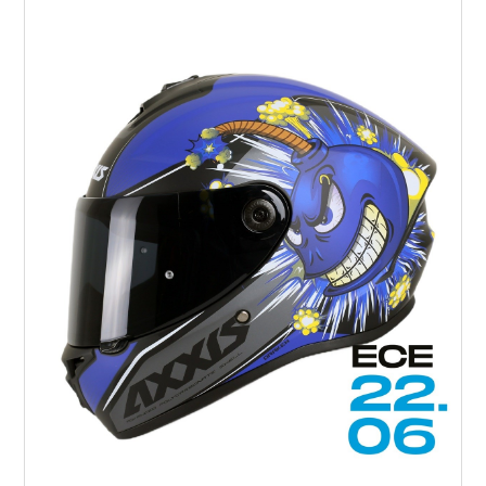
Elektrikli araçlar
Scooter motorlar
Cub ve cg
Chopper ve cross
Racing motorlar
Touring ve naked