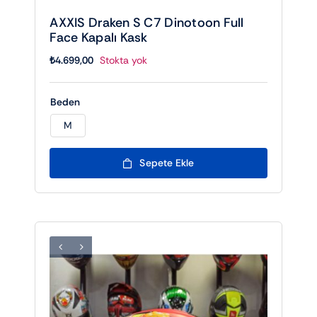
AXXIS Draken S C7 Dinotoon Full
Face Kapalı Kask
₺
4.699,00
Stokta yok
Beden
M

Sepete Ekle