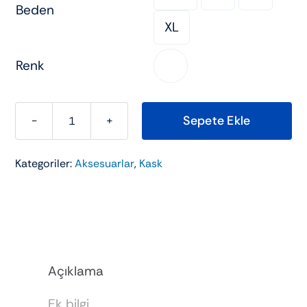
Beden
XL
Renk

Sepete Ekle
AXXIS
Draken
Kategoriler:
Aksesuarlar
,
Kask
S
Bombs
B7
Matt
Blue
Motosiklet
Açıklama
Kask
(SİYAH
Ek bilgi