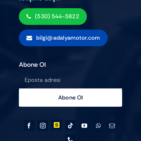
(530) 544-5822
bilgi@adalyamotor.com
Abone Ol
Abone Ol