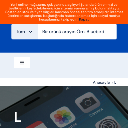
İçeriğe
Yeni online mağazamız çok yakında açılıyor! Şu anda ürünlerimizi ve
özelliklerini keşfedebilmeniz için sitemizi yayına almış bulunmaktayız.
geç
Giriş
Kayıt Ol
Gösterilen stok ve fiyat bilgileri lansman öncesi tanıtım amaçlıdır. İnternet
Gezinmeyi
üzerinden satışlarımız başladığında haberdar olmak için sosyal medya
aç/kapat
hesaplarımızı takip edin!
Kapat
Ana sayfa
Hakkımızda
Blog
İletişim
Gezinmeyi
aç/kapat
Elektrikli bisikletler
Anasayfa
»
L
Aksesuarlar
L
Atv ve off road