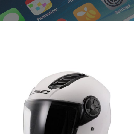
Elektrikli araçlar
Scooter motorlar
Cub ve cg
Chopper ve cross
Racing motorlar
Touring ve naked