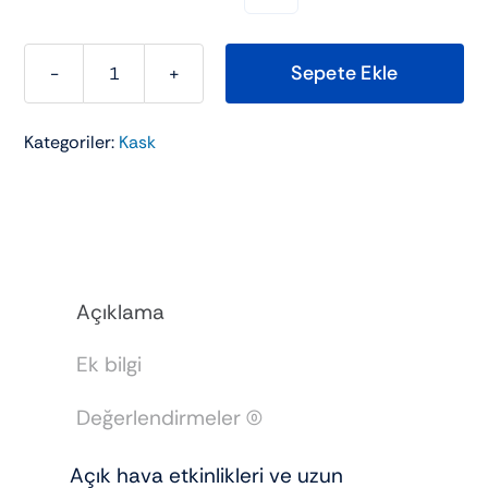
Sepete Ekle
Axxis
Raven
Kategoriler:
Kask
Sv
Solid
Mat
Black
adet
Açıklama
Ek bilgi
Değerlendirmeler (0)
Açık hava etkinlikleri ve uzun