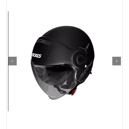
Elektrikli araçlar
Scooter motorlar
Cub ve cg
Chopper ve cross
Racing motorlar
Touring ve naked