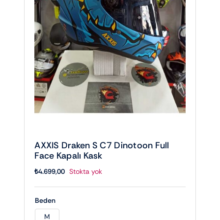
AXXIS Draken S C7 Dinotoon Full
Face Kapalı Kask
₺
4.699,00
Stokta yok
Beden
M
