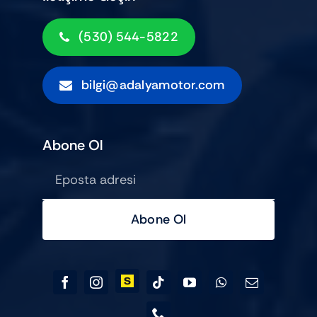
(530) 544-5822
bilgi@adalyamotor.com
Abone Ol
Abone Ol