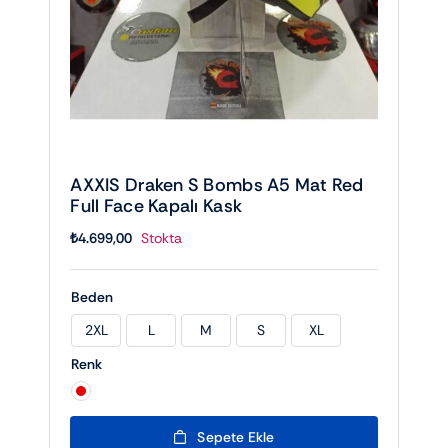
AXXIS Draken S Bombs A5 Mat Red
Full Face Kapalı Kask
₺
4.699,00
Stokta
Beden
2XL
L
M
S
XL

Renk

Sepete Ekle