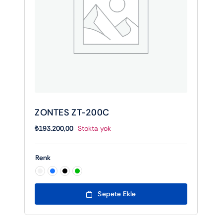
ZONTES ZT-200C
₺
193.200,00
Stokta yok
Renk

Sepete Ekle