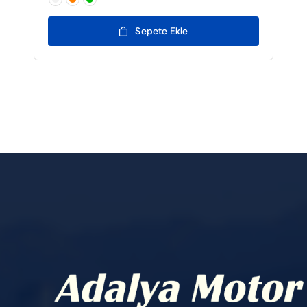

Sepete Ekle