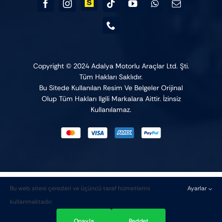
Copyright © 2024 Adalya Motorlu Araçlar Ltd. Şti.
Tüm Hakları Saklıdır.
Bu Sitede Kullanılan Resim Ve Belgeler Orijinal
Olup Tüm Hakları Ilgili Markalara Aittir. İzinsiz
Kullanılamaz.
Bu web sitesi çerezleri ve üçüncü taraf hizmetlerini
Ayarlar
Kaydırma
1
kullanmaktadır.
çubuğu
💬 Yardıma mı ihtiyacınız var?
bölgesini
Onayla
Reddet