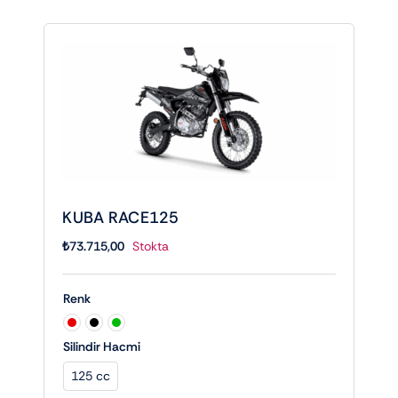
KUBA RACE125
₺
73.715,00
Stokta
Renk

Silindir Hacmi
125 cc
