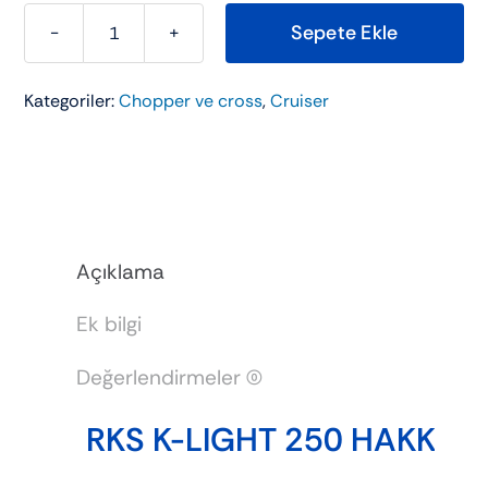
Sepete Ekle
RKS
K-
Kategoriler:
Chopper ve cross
,
Cruiser
LIGHT
250
adet
Açıklama
Ek bilgi
Değerlendirmeler (0)
RKS K-LIGHT 250 HAKKIN