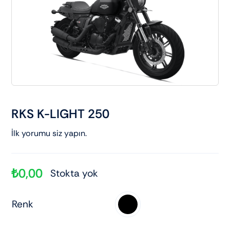
Elektrikli araçlar
Scooter motorlar
Cub ve cg
RKS K-LIGHT 250
Chopper ve cross
İlk yorumu siz yapın.
Racing motorlar
₺
0,00
Stokta yok
Touring ve naked
Renk
