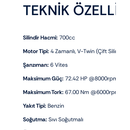
TEKNİK ÖZELLİK
Silindir Hacmi:
700cc
Motor Tipi:
4 Zamanlı, V-Twin (Çift Silindir)
Şanzıman:
6 Vites
Maksimum Güç:
72.42 HP @8000rpm
Maksimum Tork:
67.00 Nm @6000rpm
Yakıt Tipi:
Benzin
Soğutma:
Sıvı Soğutmalı