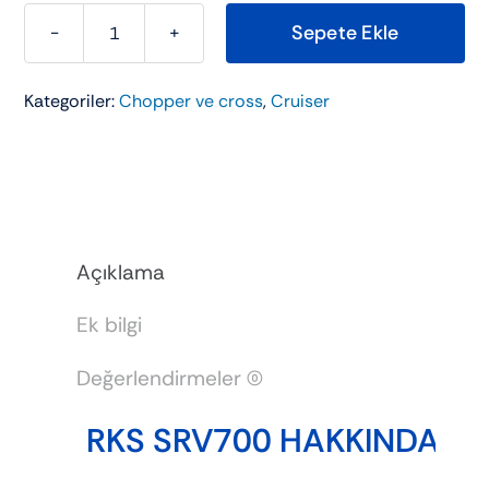
Sepete Ekle
RKS
SRV700
Kategoriler:
Chopper ve cross
,
Cruiser
adet
Açıklama
Ek bilgi
Değerlendirmeler (0)
RKS SRV700 HAKKINDA