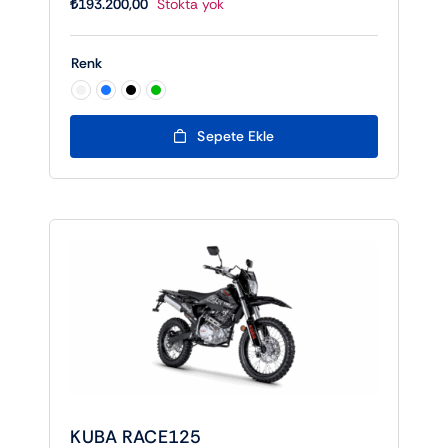
₺
193.200,00
Stokta yok
Renk

Sepete Ekle
KUBA RACE125