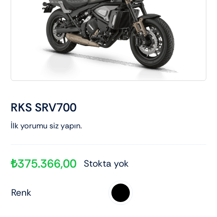
Elektrikli araçlar
Scooter motorlar
Cub ve cg
RKS SRV700
Chopper ve cross
İlk yorumu siz yapın.
Racing motorlar
₺
375.366,00
Stokta yok
Touring ve naked
Renk
