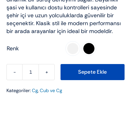
şasi ve kullanıcı dostu kontrolleri sayesinde
şehir içi ve uzun yolculuklarda güvenilir bir
seçenektir. Klasik stil ile modern performansı
bir arada arayanlar için ideal bir modeldir.
Renk

Sepete Ekle
KUBA
ÇİTA
Kategoriler:
Cg
,
Cub ve Cg
100-
R
GOLD
adet