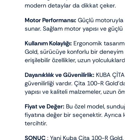
modern detaylar da dikkat çeker.
Motor Performansı:
Güçlü motoruyla Çita 1
sunar. Sağlam motor yapısı ve güçlü perfo
Kullanım Kolaylığı:
Ergonomik tasarımı ve kul
Gold, sürücüye konforlu bir deneyim sunar
erişilebilir özellikler, uzun yolculuklarda bile
Dayanıklılık ve Güvenilirlik:
KUBA ÇİTA 100-R
güvenilirliği vardır. Çita 100-R Gold’da da 
yapısı ve kaliteli malzemeler, uzun ömürlü
Fiyat ve Değer:
Bu özel model, sunduğu lük
fiyatına değer bir seçenektir. Ayrıca klasik
tercihtir.
SONUC
: Yani Kuba Çita 100-R Gold, klasi