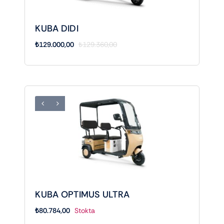
KUBA DIDI
₺
129.000,00
₺
129.360,00
Orijinal
Şu
fiyat:
andaki
₺129.360,00.
fiyat:
₺129.000,00.
KUBA OPTIMUS ULTRA
₺
80.784,00
Stokta