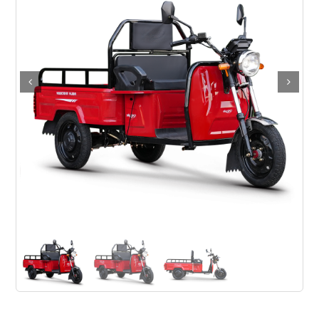
Elektrikli araçlar
Scooter motorlar
Cub ve cg
Chopper ve cross
Racing motorlar
Touring ve naked