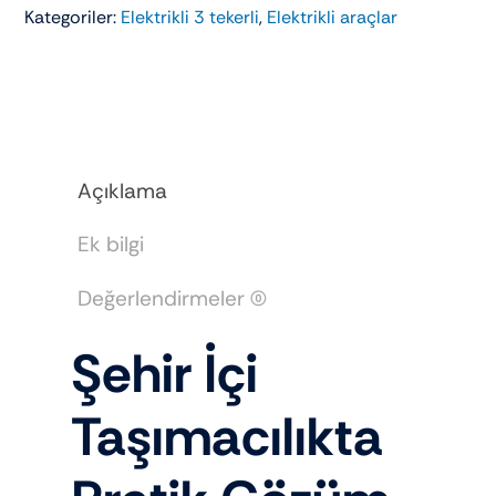
Kategoriler:
Elektrikli 3 tekerli
,
Elektrikli araçlar
TRIO
adet
Açıklama
Ek bilgi
Değerlendirmeler (0)
Şehir İçi
Taşımacılıkta