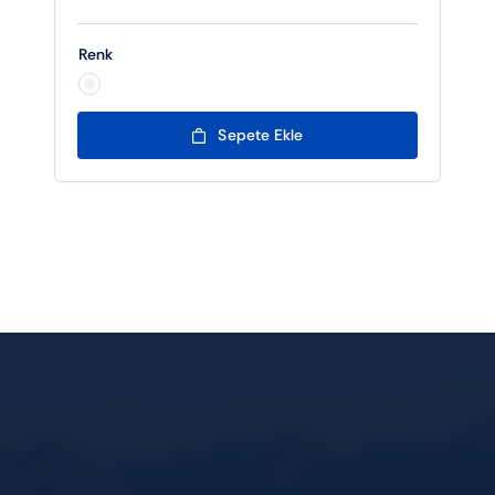
Renk

Sepete Ekle