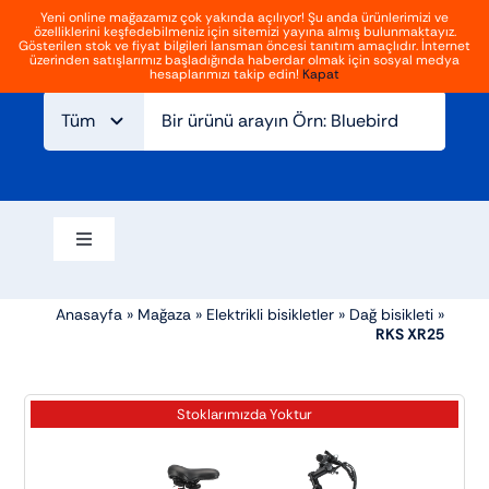
İçeriğe
Yeni online mağazamız çok yakında açılıyor! Şu anda ürünlerimizi ve
özelliklerini keşfedebilmeniz için sitemizi yayına almış bulunmaktayız.
geç
Giriş
Kayıt Ol
Gösterilen stok ve fiyat bilgileri lansman öncesi tanıtım amaçlıdır. İnternet
Gezinmeyi
üzerinden satışlarımız başladığında haberdar olmak için sosyal medya
aç/kapat
hesaplarımızı takip edin!
Kapat
Ana sayfa
Hakkımızda
Blog
İletişim
Gezinmeyi
aç/kapat
Elektrikli bisikletler
Anasayfa
»
Mağaza
»
Elektrikli bisikletler
»
Dağ bisikleti
»
RKS XR25
Aksesuarlar
Stoklarımızda Yoktur
Atv ve off road