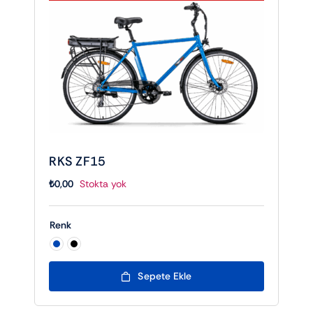
RKS ZF15
₺
0,00
Stokta yok
Renk

Sepete Ekle