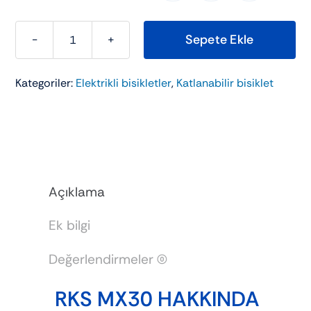
Sepete Ekle
RKS
MX30
Kategoriler:
Elektrikli bisikletler
,
Katlanabilir bisiklet
adet
Açıklama
Ek bilgi
Değerlendirmeler (0)
RKS MX30 HAKKINDA