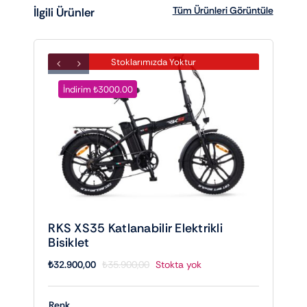
Tüm Ürünleri Görüntüle
İlgili Ürünler
Stoklarımızda Yoktur
İndirim ₺3000.00
RKS XS35 Katlanabilir Elektrikli
Bisiklet
₺
32.900,00
Stokta yok
₺
35.900,00
Orijinal
Şu
fiyat:
andaki
₺35.900,00.
fiyat:
Renk