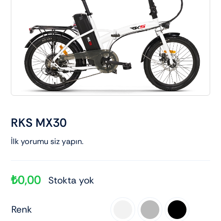
Elektrikli araçlar
Scooter motorlar
Cub ve cg
Chopper ve cross
RKS MX30
Racing motorlar
İlk yorumu siz yapın.
Touring ve naked
₺
0,00
Stokta yok
Renk
