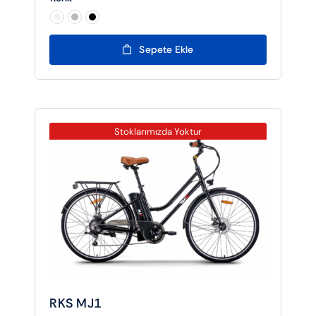
₺32.900,00.

Sepete Ekle
Stoklarımızda Yoktur
RKS MJ1