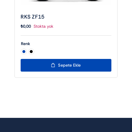
RKS ZF15
₺
0,00
Stokta yok
Renk

Sepete Ekle