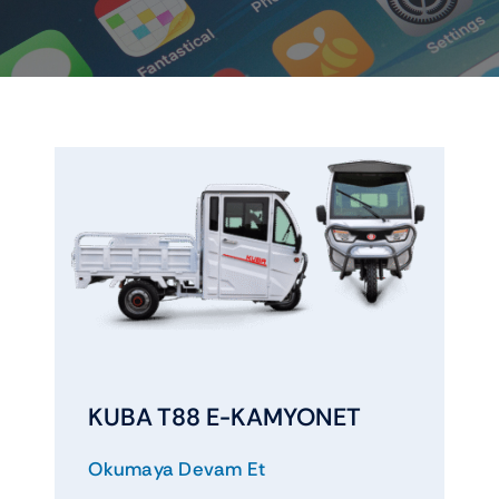
Elektrikli araçlar
Scooter motorlar
Cub ve cg
Chopper ve cross
Racing motorlar
Touring ve naked
KUBA T88 E-KAMYONET
Okumaya Devam Et