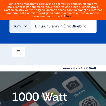
İçeriğe
Yeni online mağazamız çok yakında açılıyor! Şu anda ürünlerimizi ve
özelliklerini keşfedebilmeniz için sitemizi yayına almış bulunmaktayız.
geç
Giriş
Kayıt Ol
Gösterilen stok ve fiyat bilgileri lansman öncesi tanıtım amaçlıdır. İnternet
Gezinmeyi
üzerinden satışlarımız başladığında haberdar olmak için sosyal medya
aç/kapat
hesaplarımızı takip edin!
Kapat
Ana sayfa
Hakkımızda
Blog
İletişim
Gezinmeyi
aç/kapat
Elektrikli bisikletler
Anasayfa
»
1000 Watt
Aksesuarlar
1000 Watt
Atv ve off road