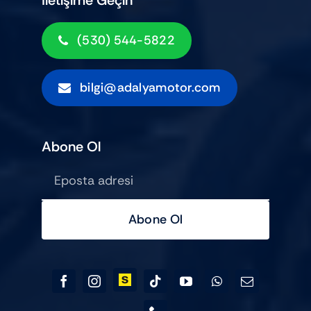
(530) 544-5822
bilgi@adalyamotor.com
Abone Ol
Abone Ol