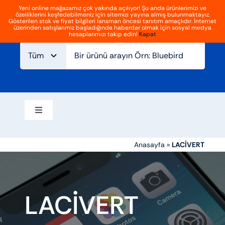
İçeriğe
Yeni online mağazamız çok yakında açılıyor! Şu anda ürünlerimizi ve
özelliklerini keşfedebilmeniz için sitemizi yayına almış bulunmaktayız.
geç
Giriş
Kayıt Ol
Gösterilen stok ve fiyat bilgileri lansman öncesi tanıtım amaçlıdır. İnternet
Gezinmeyi
üzerinden satışlarımız başladığında haberdar olmak için sosyal medya
aç/kapat
hesaplarımızı takip edin!
Kapat
Ana sayfa
Hakkımızda
Blog
İletişim
Gezinmeyi
aç/kapat
Elektrikli bisikletler
Anasayfa
»
LACİVERT
Aksesuarlar
LACİVERT
Atv ve off road