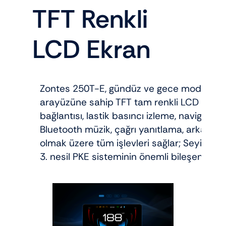
TFT Renkli
LCD Ekran
Zontes 250T-E, gündüz ve gece modları ar
arayüzüne sahip TFT tam renkli LCD IPS ek
bağlantısı, lastik basıncı izleme, navigasy
Bluetooth müzik, çağrı yanıtlama, arka ışık
olmak üzere tüm işlevleri sağlar; Seyir hali
3. nesil PKE sisteminin önemli bileşenleri ile