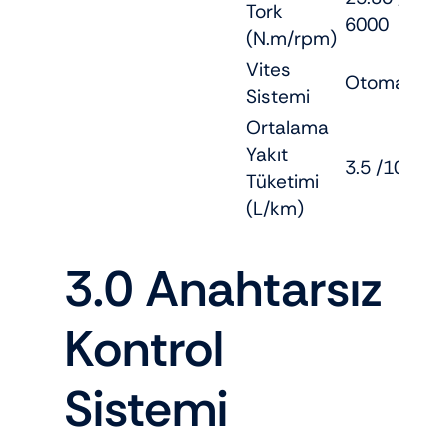
Tork
6000
(N.m/rpm)
Vites
Otomatik
Sistemi
Ortalama
Yakıt
3.5 /100
Tüketimi
(L/km)
3.0 Anahtarsız
Kontrol
Sistemi