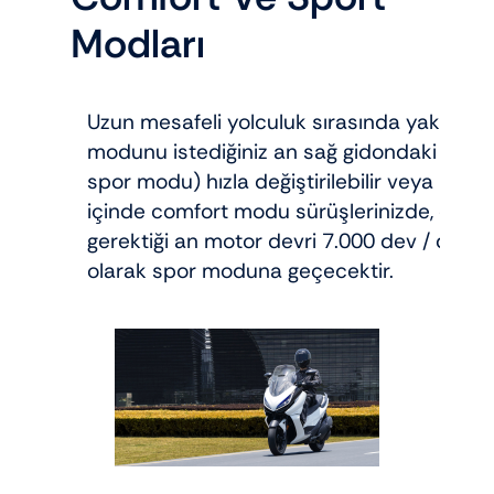
Modları
Uzun mesafeli yolculuk sırasında yakıt ta
modunu istediğiniz an sağ gidondaki mod 
spor modu) hızla değiştirilebilir veya modla
içinde comfort modu sürüşlerinizde, örne
gerektiği an motor devri 7.000 dev / dak’y
olarak spor moduna geçecektir.