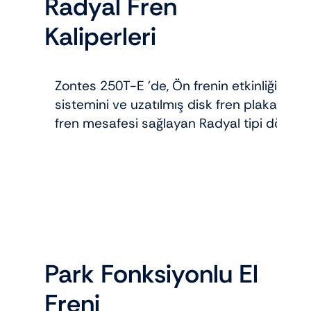
Radyal Fren
Kaliperleri
Zontes 250T-E ’de, Ön frenin etkinliğini bü
sistemini ve uzatılmış disk fren plakası kull
fren mesafesi sağlayan Radyal tipi dört pi
Park Fonksiyonlu El
Freni