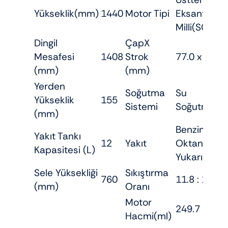
Yükseklik(mm)
1440
Motor Tipi
Eksantrik
Milli(SOHC)
Dingil
ÇapX
Mesafesi
1408
Strok
77.0 x 74.9
(mm)
(mm)
Yerden
Soğutma
Su
Yükseklik
155
Sistemi
Soğutma
(mm)
Benzin / 95
Yakıt Tankı
12
Yakıt
Oktan ve
Kapasitesi (L)
Yukarısı
Sele Yüksekliği
Sıkıştırma
760
11.8 : 1
(mm)
Oranı
Motor
249.7
Hacmi(ml)