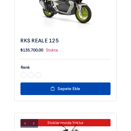
RKS REALE 125
₺
135.700,00
Stokta
Renk

Sepete Ekle
Stoklarımızda Yoktur