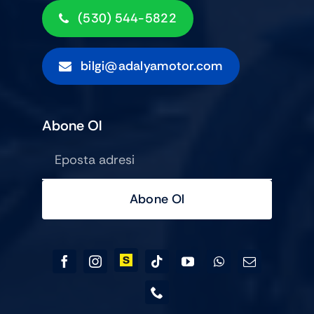
(530) 544-5822
bilgi@adalyamotor.com
Abone Ol
Abone Ol