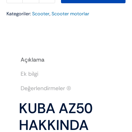
AZ50
Kategoriler:
Scooter
,
Scooter motorlar
adet
Açıklama
Ek bilgi
Değerlendirmeler (0)
KUBA AZ50
HAKKINDA