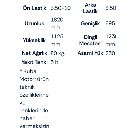
Arka
Ön Lastik
3.50-10
3.50-10
Lastik
1820
Uzunluk
Genişlik
695 mm.
mm.
1125
1230
Dingil
Yükseklik
Mesafesi
mm.
mm.
Net Ağırlık
Azami Yük
80 kg.
230 kg.
Yakıt Tankı
5 lt.
* Kuba
Motor; ürün
teknik
özelliklerine
ve
renklerinde
haber
vermeksizin