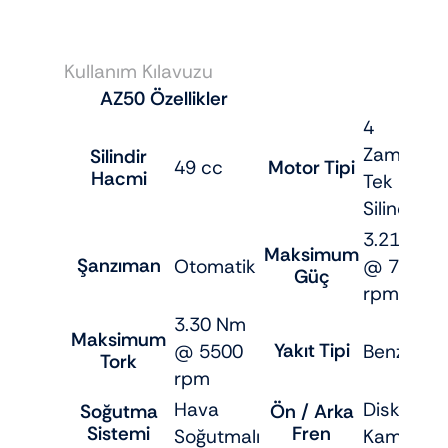
Kullanım Kılavuzu
AZ50 Özellikler
4
Zamanlı,
Silindir
49 cc
Motor Tipi
Hacmi
Tek
Silindir
3.21 HP
Maksimum
Şanzıman
Otomatik
@ 7500
Güç
rpm
3.30 Nm
Maksimum
Yakıt Tipi
@ 5500
Benzin
Tork
rpm
Hava
Disk /
Soğutma
Ön / Arka
Sistemi
Fren
Soğutmalı
Kampana