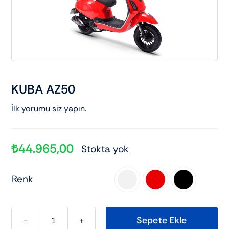
Elektrikli araçlar
Scooter motorlar
Cub ve cg
KUBA AZ50
İlk yorumu siz yapın.
Chopper ve cross
Racing motorlar
₺
44.965,00
Stokta yok
Renk
Touring ve naked

Sepete Ekle
KUBA