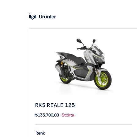
İlgili Ürünler
RKS REALE 125
₺
135.700,00
Stokta
Renk