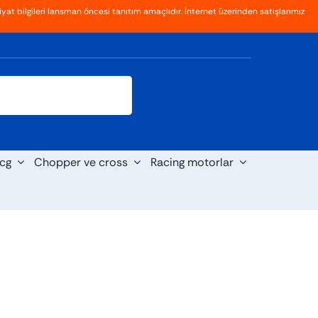
yat bilgileri lansman öncesi tanıtım amaçlıdır. İnternet üzerinden satışlarımız
Giriş
Kayıt Ol
cg
Chopper ve cross
Racing motorlar