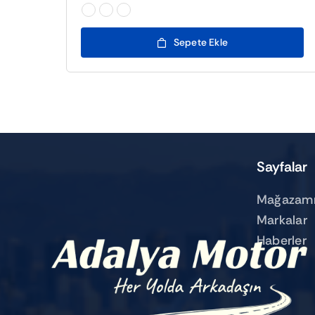

Sepete Ekle
Sayfalar
Mağazamı
Markalar
Haberler