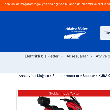
İçeriğe
Yeni online mağazamız çok yakında açılıyor! Şu anda ürünlerimizi ve özellikler
Ana Sayfa
Hakkımızda
Blog
İletişim
geç
Elektrikli bisikletler
Aksesuarlar
Atv ve o
Anasayfa
»
Mağaza
»
Scooter motorlar
»
Scooter
»
KUBA 
Stoklarımızda Yoktur
Scooter
Maxi s
Cross
Elektrikli araba