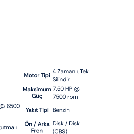
4 Zamanlı, Tek
Motor Tipi
Silindir
7.50 HP @
Maksimum
Güç
7500 rpm
 @ 6500
Yakıt Tipi
Benzin
Disk / Disk
Ön / Arka
utmalı
Fren
(CBS)