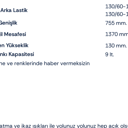
130/60-
 Arka Lastik
130/60-
Genişlik
755 mm.
il Mesafesi
1370 mm
n Yükseklik
130 mm.
ankı Kapasitesi
9 lt.
rine ve renklerinde haber vermeksizin
atma ve ikaz ışıkları ile yolunuz yolunuz hep açık ol