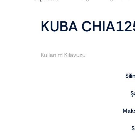
KUBA CHIA12
Kullanım Kılavuzu
Sil
Ş
Mak
S