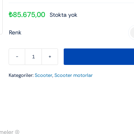
ad
kli 3 Tekerli
Elektrikli Motor
Elektrikli scooter
Çanta
₺
85.675,00
Stokta yok
Şehir Bisikleti
Utv
Renk

KUBA
CHIA125
Kategoriler:
Scooter
,
Scooter motorlar
adet
eler (0)