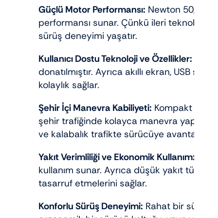
Güçlü Motor Performansı:
Newton 50, komp
performansı sunar. Çünkü ileri teknolojiye 
sürüş deneyimi yaşatır.
Kullanıcı Dostu Teknoloji ve Özellikler:
Kullan
donatılmıştır. Ayrıca akıllı ekran, USB şarj
kolaylık sağlar.
Şehir İçi Manevra Kabiliyeti:
Kompakt boyutl
şehir trafiğinde kolayca manevra yapabilme
ve kalabalık trafikte sürücüye avantaj sağl
Yakıt Verimliliği ve Ekonomik Kullanım:
Yakıt
kullanım sunar. Ayrıca düşük yakıt tüketimi,
tasarruf etmelerini sağlar.
Konforlu Sürüş Deneyimi:
Rahat bir sürüş d