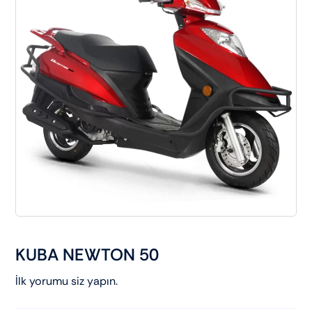
Elektrikli araçlar
Scooter motorlar
Cub ve cg
Chopper ve cross
Racing motorlar
Touring ve naked
KUBA NEWTON 50
İlk yorumu siz yapın.