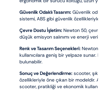
ergonomik bir sürücü koltuğu, uzun yolculuk
Güvenlik Odaklı Tasarım:
Güvenlik odaklı bi
sistemi, ABS gibi güvenlik özellikleriyle sü
Çevre Dostu İşletim:
Newton 50, çevre dostu
düşük emisyon salınımı ve enerji verimliliği 
Renk ve Tasarım Seçenekleri:
Newton 50, fa
kullanıcılara geniş bir yelpaze sunar. Böy
bulunabilir.
Sonuç ve Değerlendirme:
scooter, şık tasa
özellikleriyle öne çıkan bir modeldir. Ayrıca
scooter, pratikliği ve ekonomik kullanımıyl