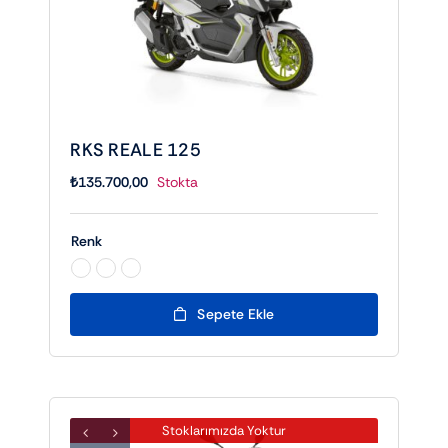
RKS REALE 125
₺
135.700,00
Stokta
Renk

Sepete Ekle
Stoklarımızda Yoktur