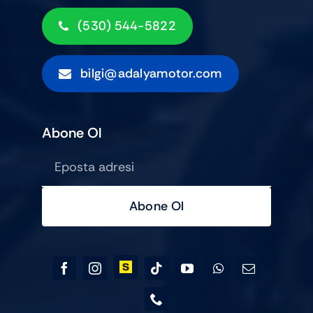
(530) 544-5822
bilgi@adalyamotor.com
Abone Ol
Abone Ol