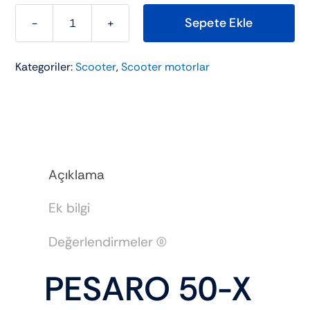
Sepete Ekle
KUBA
PESARO
Kategoriler:
Scooter
,
Scooter motorlar
50-
X
adet
Açıklama
Ek bilgi
Değerlendirmeler (0)
PESARO 50-X