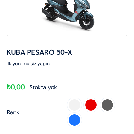
Elektrikli araçlar
Scooter motorlar
Cub ve cg
KUBA PESARO 50-X
İlk yorumu siz yapın.
Chopper ve cross
Racing motorlar
₺
0,00
Stokta yok
Touring ve naked

Renk