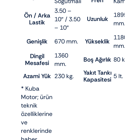
Fren
Soğutmalı
Kampana
3.50 –
1895
Ön / Arka
Uzunluk
10″ / 3.50
Lastik
mm.
– 10″
1180
Genişlik
670 mm.
Yükseklik
mm.
1360
Dingil
Boş Ağırlık
80 kg.
Mesafesi
mm.
Yakıt Tankı
Azami Yük
230 kg.
5 lt.
Kapasitesi
* Kuba
Motor; ürün
teknik
özelliklerine
ve
renklerinde
haber