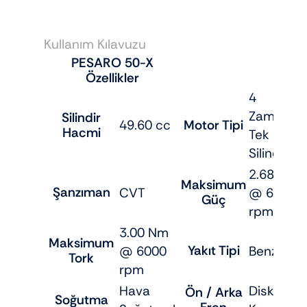
Kullanım Kılavuzu
PESARO 50-X
Özellikler
4
Zamanlı,
Silindir
49.60 cc
Motor Tipi
Hacmi
Tek
Silindir
2.68 HP
Maksimum
Şanzıman
CVT
@ 6750
Güç
rpm
3.00 Nm
Maksimum
Yakıt Tipi
@ 6000
Benzin
Tork
rpm
Hava
Disk /
Ön / Arka
Soğutma