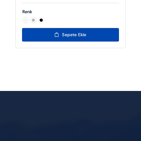
Renk

Sepete Ekle