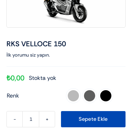
Elektrikli araçlar
Scooter motorlar
RKS VELLOCE 150
Cub ve cg
İlk yorumu siz yapın.
Chopper ve cross
₺
0,00
Stokta yok
Racing motorlar
Renk

Touring ve naked
Sepete Ekle
RKS
VELLOCE