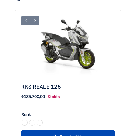
RKS REALE 125
₺
135.700,00
Stokta
Renk
