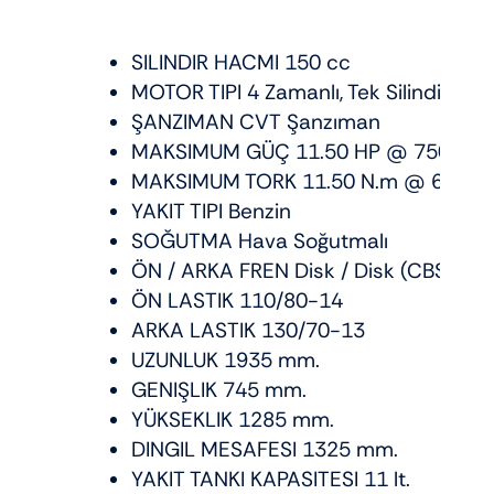
SILINDIR HACMI 150 cc
MOTOR TIPI 4 Zamanlı, Tek Silindir
ŞANZIMAN CVT Şanzıman
MAKSIMUM GÜÇ 11.50 HP @ 7500 r
MAKSIMUM TORK 11.50 N.m @ 6500 
YAKIT TIPI Benzin
SOĞUTMA Hava Soğutmalı
ÖN / ARKA FREN Disk / Disk (CBS)
ÖN LASTIK 110/80-14
ARKA LASTIK 130/70-13
UZUNLUK 1935 mm.
GENIŞLIK 745 mm.
YÜKSEKLIK 1285 mm.
DINGIL MESAFESI 1325 mm.
YAKIT TANKI KAPASITESI 11 lt.