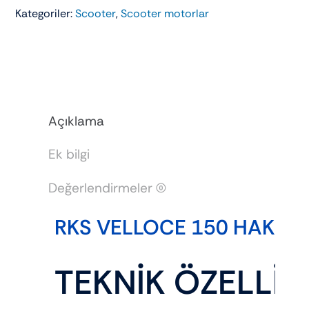
Kategoriler:
Scooter
,
Scooter motorlar
150
adet
Açıklama
Ek bilgi
Değerlendirmeler (0)
RKS VELLOCE 150 HAKKI
TEKNİK ÖZELLİK