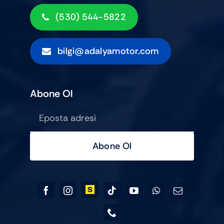
(530) 544-5822
bilgi@adalyamotor.com
Abone Ol
Abone Ol