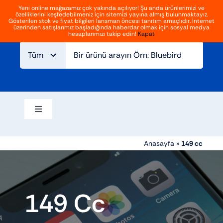
İçeriğe
Yeni online mağazamız çok yakında açılıyor! Şu anda ürünlerimizi ve
özelliklerini keşfedebilmeniz için sitemizi yayına almış bulunmaktayız.
geç
Giriş
Kayıt Ol
Gösterilen stok ve fiyat bilgileri lansman öncesi tanıtım amaçlıdır. İnternet
Gezinmeyi
üzerinden satışlarımız başladığında haberdar olmak için sosyal medya
aç/kapat
hesaplarımızı takip edin!
Kapat
Ana sayfa
Hakkımızda
Blog
İletişim
Gezinmeyi
aç/kapat
Elektrikli bisikletler
Anasayfa
»
149 cc
Aksesuarlar
149 Cc
Atv ve off road