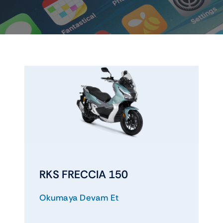
Elektrikli araçlar
Scooter motorlar
Cub ve cg
Chopper ve cross
Racing motorlar
RKS FRECCIA 150
Touring ve naked
Okumaya Devam Et