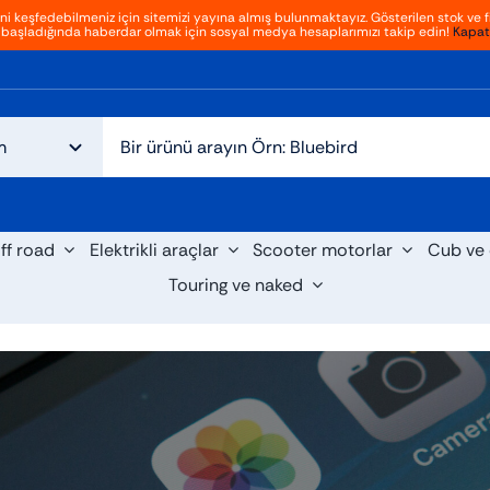
ini keşfedebilmeniz için sitemizi yayına almış bulunmaktayız. Gösterilen stok ve fi
başladığında haberdar olmak için sosyal medya hesaplarımızı takip edin!
Kapat
ff road
Elektrikli araçlar
Scooter motorlar
Cub ve 
Touring ve naked
cooter
Cruiser