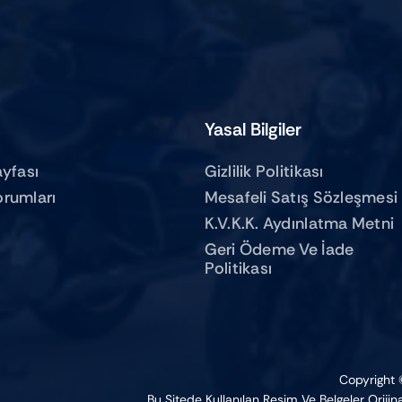
Yasal Bilgiler
ayfası
Gizlilik Politikası
orumları
Mesafeli Satış Sözleşmesi
K.V.K.K. Aydınlatma Metni
Geri Ödeme Ve İade
Politikası
Copyright ©
Bu Sitede Kullanılan Resim Ve Belgeler Orijinal