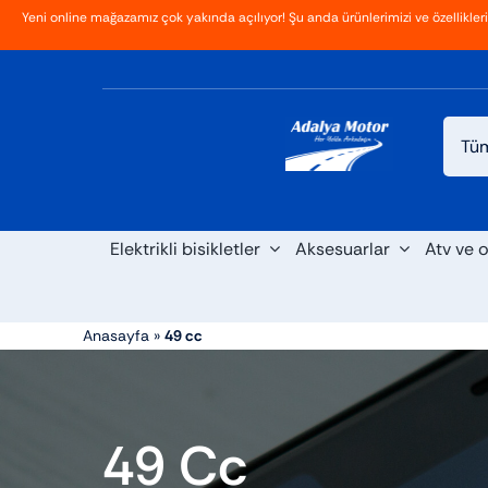
İçeriğe
Yeni online mağazamız çok yakında açılıyor! Şu anda ürünlerimizi ve özellikler
Ana Sayfa
Hakkımızda
Blog
İletişim
geç
Elektrikli bisikletler
Aksesuarlar
Atv ve o
Anasayfa
»
49 cc
49 Cc
Scooter
Maxi s
Cross
Elektrikli araba