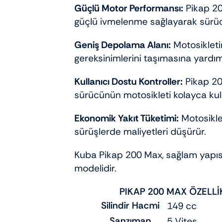
Güçlü Motor Performansı:
Pikap 200
güçlü ivmelenme sağlayarak sürüc
Geniş Depolama Alanı:
Motosikletin
gereksinimlerini taşımasına yardımc
Kullanıcı Dostu Kontroller:
Pikap 200
sürücünün motosikleti kolayca kul
Ekonomik Yakıt Tüketimi:
Motosikle
sürüşlerde maliyetleri düşürür.
Kuba Pikap 200 Max, sağlam yapısı
modelidir.
PIKAP 200 MAX ÖZELLİ
Silindir Hacmi
149 cc
Şanzıman
5 Vites