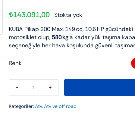
ad
kli 3 Tekerli
Elektrikli Motor
Elektrikli scooter
Çanta
₺
143.091,00
Stokta yok
Şehir Bisikleti
Utv
KUBA Pikap 200 Max, 149 cc, 10,6 HP gücündeki mo
motosiklet olup,
580 kg
’a kadar yük taşıma kapa
seçeneğiyle her hava koşulunda güvenli taşımacı
Renk

KUBA
PIKAP
Kategoriler:
Atv
,
Atv ve off road
200
MAX
adet