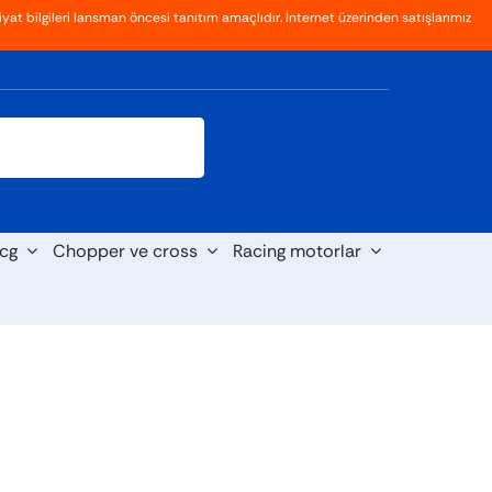
yat bilgileri lansman öncesi tanıtım amaçlıdır. İnternet üzerinden satışlarımız
Giriş
Kayıt Ol
cg
Chopper ve cross
Racing motorlar