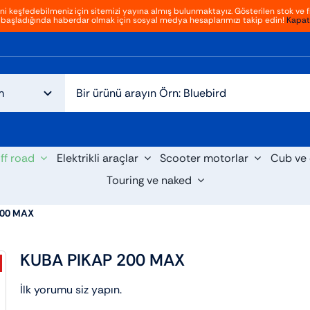
ini keşfedebilmeniz için sitemizi yayına almış bulunmaktayız. Gösterilen stok ve fi
başladığında haberdar olmak için sosyal medya hesaplarımızı takip edin!
Kapat
ff road
Elektrikli araçlar
Scooter motorlar
Cub ve 
Touring ve naked
200 MAX
KUBA PIKAP 200 MAX
İlk yorumu siz yapın.
cooter
Cruiser