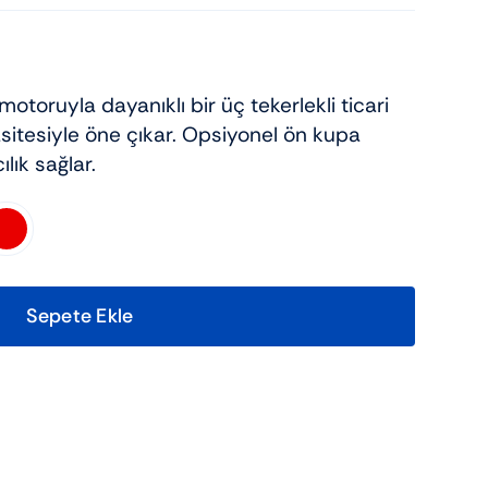
Ssv
Aksesuar
Dağ bisikleti
Elektrikli Bisiklet
toruyla dayanıklı bir üç tekerlekli ticari
sitesiyle öne çıkar. Opsiyonel ön kupa
lık sağlar.
Sepete Ekle