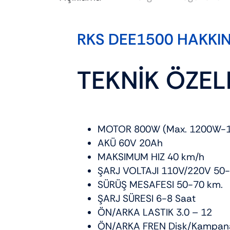
RKS DEE1500 HAKKI
TEKNİK ÖZEL
MOTOR 800W (Max. 1200W-
AKÜ 60V 20Ah
MAKSIMUM HIZ 40 km/h
ŞARJ VOLTAJI 110V/220V 50-
SÜRÜŞ MESAFESI 50-70 km.
ŞARJ SÜRESI 6-8 Saat
ÖN/ARKA LASTIK 3.0 – 12
ÖN/ARKA FREN Disk/Kampan