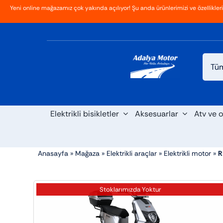
İçeriğe
Yeni online mağazamız çok yakında açılıyor! Şu anda ürünlerimizi ve özellikler
Ana Sayfa
Hakkımızda
Blog
İletişim
geç
Elektrikli bisikletler
Aksesuarlar
Atv ve o
Anasayfa
»
Mağaza
»
Elektrikli araçlar
»
Elektrikli motor
»
R
Stoklarımızda Yoktur
Scooter
Maxi s
Cross
Elektrikli araba