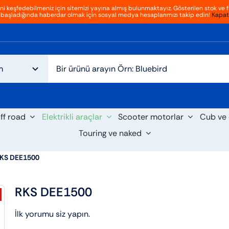
ini keşfedebilmeniz için sitemizi yayına almış bulunmaktayız. Gösterilen stok ve fi
başladığında haberdar olmak için sosyal medya hesaplarımızı takip edin!
Kapat
ff road
Elektrikli araçlar
Scooter motorlar
Cub ve 
Touring ve naked
KS DEE1500
RKS DEE1500
İlk yorumu siz yapın.
cooter
Cruiser