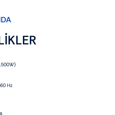
NDA
LİKLER
1500W)
60 Hz
a