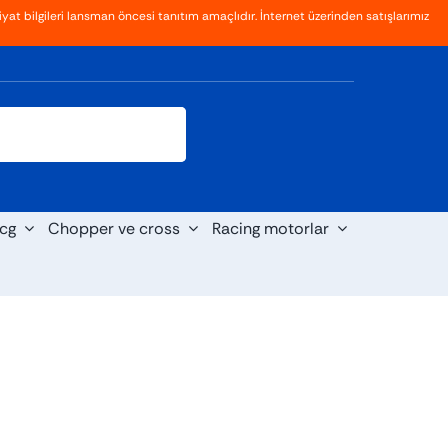
yat bilgileri lansman öncesi tanıtım amaçlıdır. İnternet üzerinden satışlarımız
Giriş
Kayıt Ol
cg
Chopper ve cross
Racing motorlar