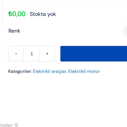
ad
kli 3 Tekerli
Elektrikli Motor
Elektrikli scooter
Çanta
₺
0,00
Stokta yok
Şehir Bisikleti
Utv
Renk

RKS
DEE1500
Kategoriler:
Elektrikli araçlar
,
Elektrikli motor
adet
eler (0)