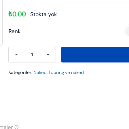
ad
kli 3 Tekerli
Elektrikli Motor
Elektrikli scooter
Çanta
₺
0,00
Stokta yok
Şehir Bisikleti
Utv
Renk

RKS
RS400
Kategoriler:
Naked
,
Touring ve naked
adet
eler (0)