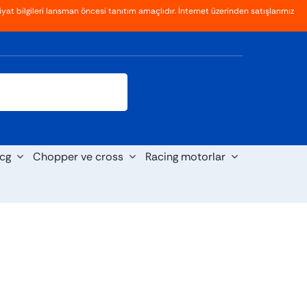
yat bilgileri lansman öncesi tanıtım amaçlıdır. İnternet üzerinden satışlarımız
Giriş
Kayıt Ol
cg
Chopper ve cross
Racing motorlar