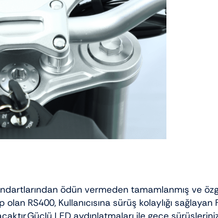
tandartlarından ödün vermeden tamamlanmış ve özgün
lan RS400, Kullanıcısına sürüş kolaylığı sağlayan Full
caktır.Güçlü LED aydınlatmaları ile gece sürüşlerini