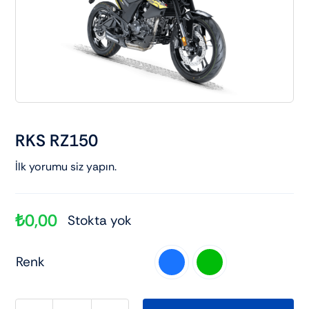
Elektrikli araçlar
Scooter motorlar
Cub ve cg
RKS RZ150
Chopper ve cross
İlk yorumu siz yapın.
Racing motorlar
₺
0,00
Stokta yok
Touring ve naked
Renk
