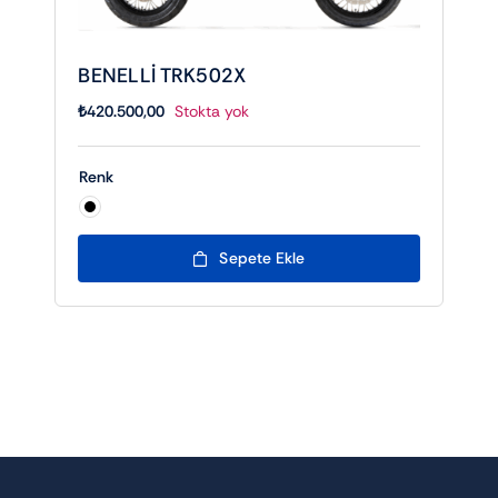
BENELLİ TRK502X
₺
420.500,00
Stokta yok
Renk

Sepete Ekle