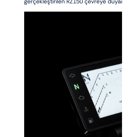
gerçekleştirilen RZ150 çevreye duyarlı bir 