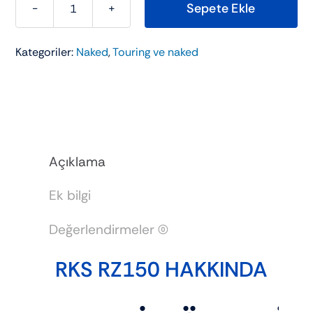
Sepete Ekle
RKS
RZ150
Kategoriler:
Naked
,
Touring ve naked
adet
Açıklama
Ek bilgi
Değerlendirmeler (0)
RKS RZ150 HAKKINDA