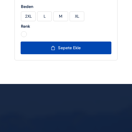
Beden
2XL
L
M
XL

Renk

Sepete Ekle