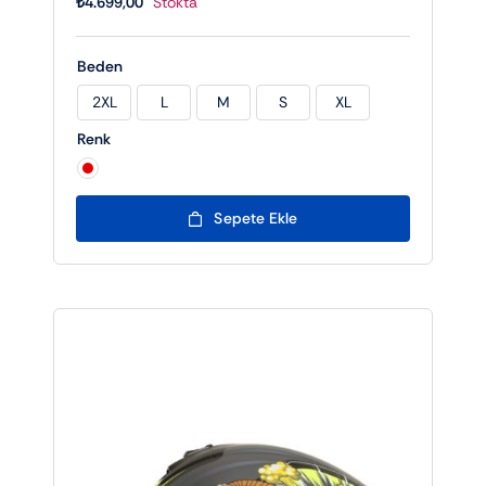
₺
4.699,00
Stokta
Beden
2XL
L
M
S
XL

Renk

Sepete Ekle