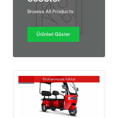
Elektrikli araçlar
Browse All Products
Scooter motorlar
Ürünleri Göster
Cub ve cg
Chopper ve cross
Racing motorlar
Stoklarımızda Yoktur
Touring ve naked