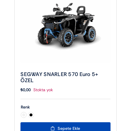
SEGWAY SNARLER 570 Euro 5+
ÖZEL
₺
0,00
Stokta yok
Renk

Sepete Ekle