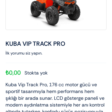
Elektrikli araçlar
Scooter motorlar
Cub ve cg
KUBA VIP TRACK PRO
İlk yorumu siz yapın.
Chopper ve cross
Racing motorlar
₺
0,00
Stokta yok
Kuba Vip Track Pro, 176 cc motor gücü ve
Touring ve naked
sportif tasarımıyla hem performans hem
şıklığı bir arada sunar. LCD gösterge paneli ve
modern aydınlatma sistemiyle her anı kontrol
altında tutarken, konforlu sürüş pozisyonuyla