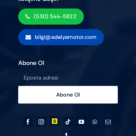
(530) 544-5822
bilgi@adalyamotor.com
Abone Ol
Abone Ol