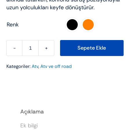
uzun yolculukları keyfe dönüştürür.
Renk

Sepete Ekle
KUBA
VIP
Kategoriler:
Atv
,
Atv ve off road
TRACK
PRO
adet
Açıklama
Ek bilgi