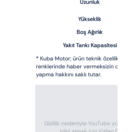
Uzunluk
Yükseklik
Boş Ağırlık
Yakıt Tankı Kapasitesi
* Kuba Motor; ürün teknik özelliklerin
renklerinde haber vermeksizin değişik
yapma hakkını saklı tutar.
Gizlilik nedeniyle YouTube yüklenmes
bilgi almak için lütfen
Gizlilik