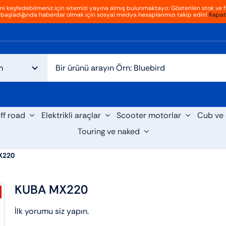
ini keşfedebilmeniz için sitemizi yayına almış bulunmaktayız. Gösterilen stok ve fi
başladığında haberdar olmak için sosyal medya hesaplarımızı takip edin!
Kapat
ff road
Elektrikli araçlar
Scooter motorlar
Cub ve 
Touring ve naked
X220
KUBA MX220
İlk yorumu siz yapın.
cooter
Cruiser