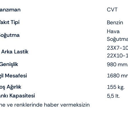
anzıman
CVT
akıt Tipi
Benzin
Hava
Soğutma
Soğutma
23X7-10
 Arka Lastik
22X10-
Genişlik
980 mm
gil Mesafesi
1680 m
oş Ağırlık
155 kg.
ankı Kapasitesi
5,5 lt.
rine ve renklerinde haber vermeksizin