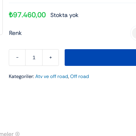
ad
kli 3 Tekerli
Elektrikli Motor
Elektrikli scooter
Çanta
₺
97.460,00
Stokta yok
Şehir Bisikleti
Utv
Renk

KUBA
MX220
Kategoriler:
Atv ve off road
,
Off road
adet
eler (0)