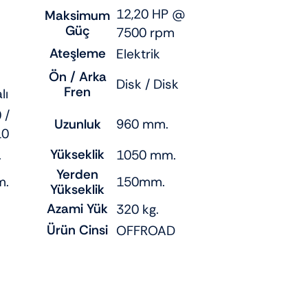
12,20 HP @
Maksimum
Güç
7500 rpm
Ateşleme
Elektrik
Ön / Arka
Disk / Disk
Fren
lı
 /
Uzunluk
960 mm.
10
Yükseklik
.
1050 mm.
Yerden
m.
150mm.
Yükseklik
Azami Yük
320 kg.
Ürün Cinsi
OFFROAD