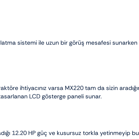
tma sistemi ile uzun bir görüş mesafesi sunarken çel
raktöre ihtiyacınız varsa MX220 tam da sizin aradığın
k tasarlanan LCD gösterge paneli sunar.
adığı 12.20 HP güç ve kusursuz torkla yetinmeyip 