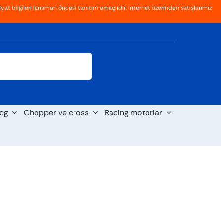
yat bilgileri lansman öncesi tanıtım amaçlıdır. İnternet üzerinden satışlarımız
Giriş
Kayıt Ol
cg
Chopper ve cross
Racing motorlar