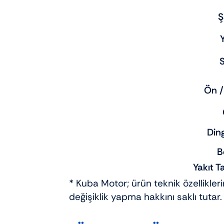
Ş
Y
Ön /
Din
B
Yakıt T
* Kuba Motor; ürün teknik özellikle
değişiklik yapma hakkını saklı tutar.