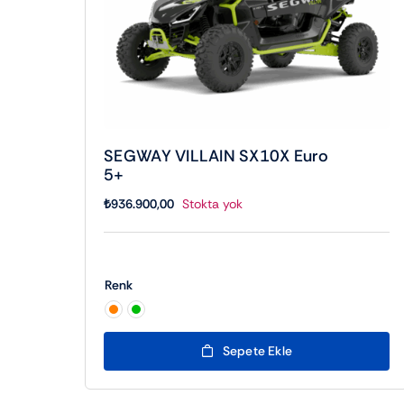
SEGWAY VILLAIN SX10X Euro
5+
₺
936.900,00
Stokta yok
Renk

Sepete Ekle