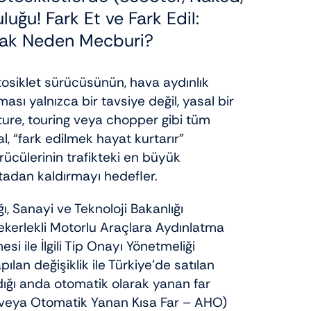
uğu! Fark Et ve Fark Edil:
mak Neden Mecburi?
osiklet sürücüsünün, hava aydınlık
ması yalnızca bir tavsiye değil, yasal bir
ture, touring veya chopper gibi tüm
l, “fark edilmek hayat kurtarır”
ücülerinin trafikteki en büyük
rtadan kaldırmayı hedefler.
, Sanayi ve Teknoloji Bakanlığı
ekerlekli Motorlu Araçlara Aydınlatma
mesi ile İlgili Tip Onayı Yönetmeliği
lan değişiklik ile Türkiye’de satılan
ldığı anda otomatik olarak yanan far
 veya Otomatik Yanan Kısa Far – AHO)