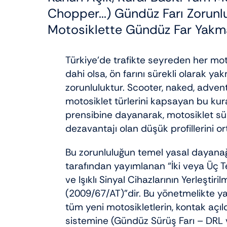
Chopper...) Gündüz Farı Zorunlul
Motosiklette Gündüz Far Yak
Türkiye’de trafikte seyreden her mot
dahi olsa, ön farını sürekli olarak yak
zorunluluktur. Scooter, naked, adven
motosiklet türlerini kapsayan bu kura
prensibine dayanarak, motosiklet sür
dezavantajı olan düşük profillerini o
Bu zorunluluğun temel yasal dayanağı
tarafından yayımlanan “İki veya Üç T
ve Işıklı Sinyal Cihazlarının Yerleştiril
(2009/67/AT)”dir. Bu yönetmelikte yapı
tüm yeni motosikletlerin, kontak açı
sistemine (Gündüz Sürüş Farı – DRL