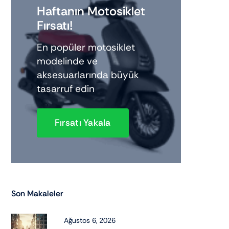
Haftanın Motosiklet
Ssv
Aksesuar
Fırsatı!
Dağ bisikleti
Elektrikli Bisiklet
En popüler motosiklet
modelinde ve
aksesuarlarında büyük
tasarruf edin
Fırsatı Yakala
Son Makaleler
Ağustos 6, 2026