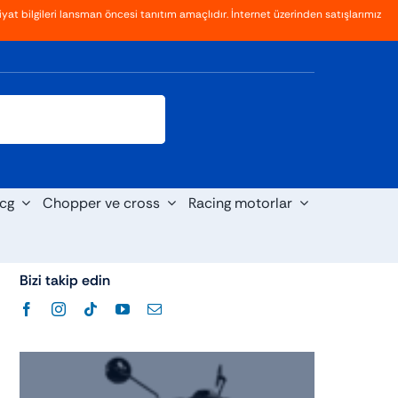
yat bilgileri lansman öncesi tanıtım amaçlıdır. İnternet üzerinden satışlarımız
Giriş
Kayıt Ol
cg
Chopper ve cross
Racing motorlar
Bizi takip edin